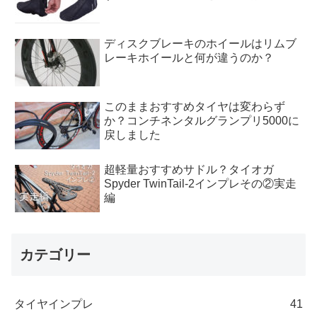
ディスクブレーキのホイールはリムブ
レーキホイールと何が違うのか？
このままおすすめタイヤは変わらず
か？コンチネンタルグランプリ5000に
戻しました
超軽量おすすめサドル？タイオガ
Spyder TwinTail-2インプレその②実走
編
カテゴリー
タイヤインプレ
41