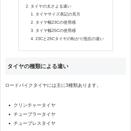
タイヤの太さよる違い
タイヤサイズ表記の見方
タイヤ幅23Cの使用感
タイヤ幅25Cの使用感
23Cと25Cタイヤの転がり抵抗の違い
タイヤの種類による違い
ロードバイクタイヤには主に3種類あります。
クリンチャータイヤ
チューブラータイヤ
チューブレスタイヤ