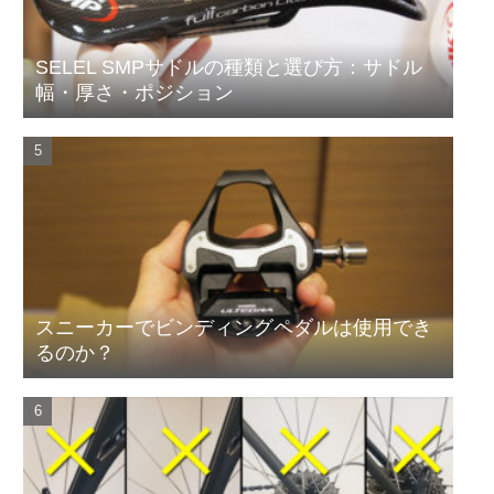
SELEL SMPサドルの種類と選び方：サドル
幅・厚さ・ポジション
スニーカーでビンディングペダルは使用でき
るのか？