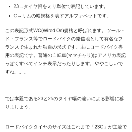
23→タイヤ幅をミリ単位で表記しています。
C→リムの幅規格を表すアルファベットです。
この表記形式WO(Wired On)規格と呼ばれます。ツール・
ド・フランス等でロードバイクの発信地として有名なフ
ランスで生まれた独自の形式です。主にロードバイク専
用の表記です。普通の自転車(ママチャリ)はアメリカ表記
っぽくすべてインチ表示だったりします。ややこしいで
すね。。。
では本題である23と25のタイヤ幅の違いによる影響に移
りましょう。
ロードバイクタイヤのサイズはこれまで「23C」が主流で