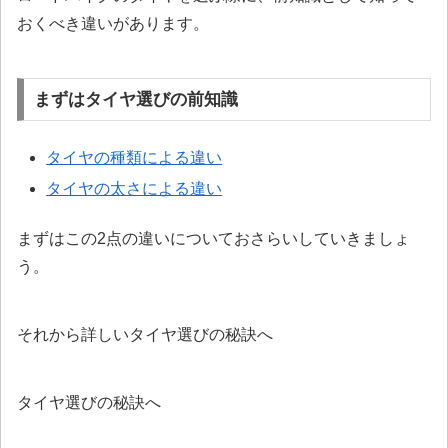
おくべき違いがあります。
まずはタイヤ選びの前知識
タイヤの種類による違い
タイヤの太さによる違い
まずはこの2点の違いについておさらいしていきましょ
う。
それから詳しいタイヤ選びの秘訣へ
タイヤ選びの秘訣へ