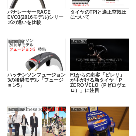
パナレーサーRACE
タイヤのTPIと適正空気圧
EVO3(2016モデル)シリー
について
ズの違いを比較
タイヤ選び
タイヤ選び
ハッチンソンフュージョン
F1からの刺客「ピレリ」
3の後継モデル「フュージ
が手がける新タイヤ「P
ョン5」
ZERO VELO（Pゼロヴェ
ロ）」に注目
タイヤ選び
タイヤ選び