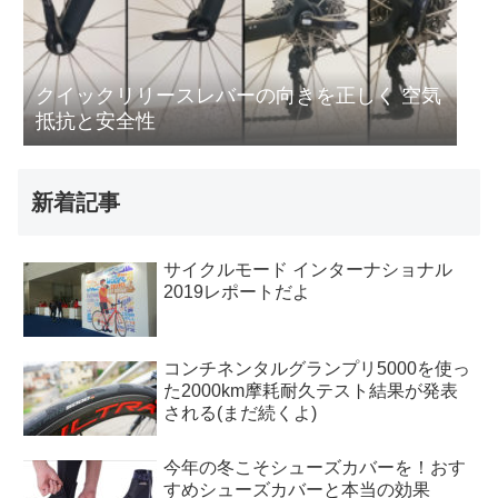
クイックリリースレバーの向きを正しく 空気
抵抗と安全性
新着記事
サイクルモード インターナショナル
2019レポートだよ
コンチネンタルグランプリ5000を使っ
た2000km摩耗耐久テスト結果が発表
される(まだ続くよ)
今年の冬こそシューズカバーを！おす
すめシューズカバーと本当の効果