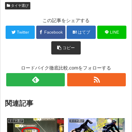
タイヤ選び
この記事をシェアする
Twitter
Facebook
はてブ
LINE
コピー
ロードバイク徹底比較.comをフォローする
関連記事
タイヤ選び
タイヤ選び