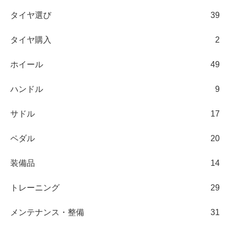
タイヤ選び
39
タイヤ購入
2
ホイール
49
ハンドル
9
サドル
17
ペダル
20
装備品
14
トレーニング
29
メンテナンス・整備
31