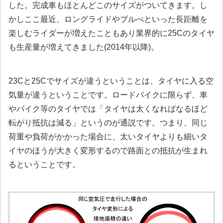
した。完成車もほとんどこのサイズがついてきます。し
かしここ最近、ロングライドやブルべといった長距離を
楽しむライダーが増えたこともあり業界的に25Cのタイヤ
も生産量が増えてきました(2014年以降)。
23Cと25Cでサイズが違うということは、タイヤに入る空
気量が違うということです。ロードバイクに限らず、車
やバイク等のタイヤでは「タイヤは太くなればなるほど
転がり抵抗は減る」というのが通説です。つまり、同じ
荷重や負荷がかかった場合に、太いタイヤよりも細いタ
イヤのほうが大きく変形するので路面との抵抗が生まれ
るということです。