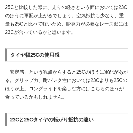
25Cと比較した際に、走りの軽さという面においては23C
のほうに軍配が上がるでしょう。空気抵抗も少なく、重
量も25Cと比べて軽いため、瞬発力が必要なレース派には
23Cが合っているかと思います。
タイヤ幅25Cの使用感
「安定感」という観点からすると25Cのほうに軍配があが
る。グリップ力、耐パンク性においては23Cよりも25Cの
ほうが上。ロングライドを楽しむ方にはこちらのほうが
合っているかもしれません。
23Cと25Cタイヤの転がり抵抗の違い