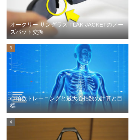
オークリー サングラス FLAK JACKETのノー
ズパット交換
心拍数トレーニングと最大心拍数の計算と目
標