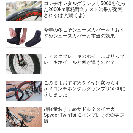
コンチネンタルグランプリ5000を使っ
た2000km摩耗耐久テスト結果が発表
される(まだ続くよ)
今年の冬こそシューズカバーを！おす
すめシューズカバーと本当の効果
ディスクブレーキのホイールはリムブ
レーキホイールと何が違うのか？
このままおすすめタイヤは変わらず
か？コンチネンタルグランプリ5000に
戻しました
超軽量おすすめサドル？タイオガ
Spyder TwinTail-2インプレその②実走
編