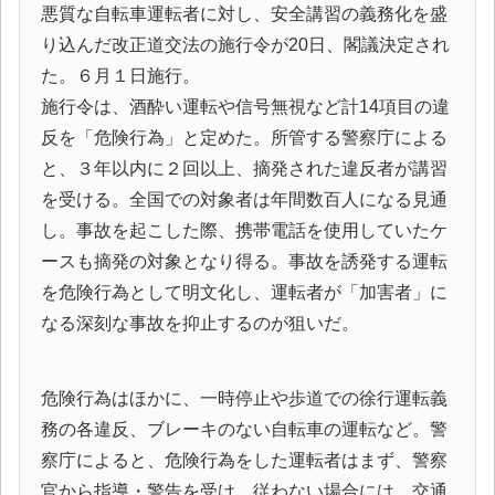
悪質な自転車運転者に対し、安全講習の義務化を盛
り込んだ改正道交法の施行令が20日、閣議決定され
た。６月１日施行。
施行令は、酒酔い運転や信号無視など計14項目の違
反を「危険行為」と定めた。所管する警察庁による
と、３年以内に２回以上、摘発された違反者が講習
を受ける。全国での対象者は年間数百人になる見通
し。事故を起こした際、携帯電話を使用していたケ
ースも摘発の対象となり得る。事故を誘発する運転
を危険行為として明文化し、運転者が「加害者」に
なる深刻な事故を抑止するのが狙いだ。
危険行為はほかに、一時停止や歩道での徐行運転義
務の各違反、ブレーキのない自転車の運転など。警
察庁によると、危険行為をした運転者はまず、警察
官から指導・警告を受け、従わない場合には、交通