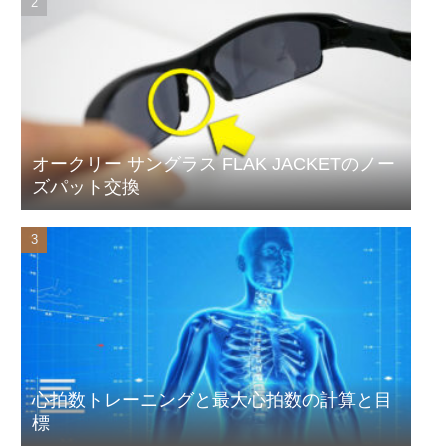
オークリー サングラス FLAK JACKETのノー
ズパット交換
心拍数トレーニングと最大心拍数の計算と目
標