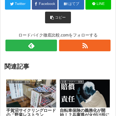
Twitter
Facebook
はてブ
LINE
コピー
ロードバイク徹底比較.comをフォローする
関連記事
交通・マナー・保険
交通・マナー・保険
手賀沼サイクリングロード
自転車保険の義務化が開
の「野菜レストラン
始！？兵庫県が火付け役に