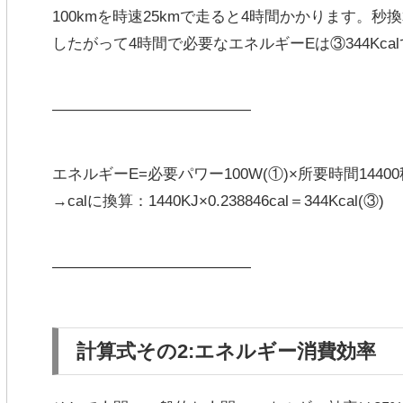
100kmを時速25kmで走ると4時間かかります。秒換
したがって
4時間で必要なエネルギーEは③344Kcal
—————————————
エネルギーE=必要パワー100W(①)×所要時間14400秒(
→calに換算：1440KJ×0.238846cal＝344Kcal(③)
—————————————
計算式その2:エネルギー消費効率