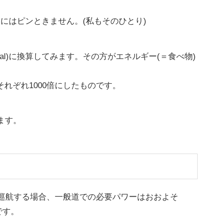
人には
ピンときません。
(私もそのひとり)
cal)に換算してみます。
その方がエネルギー(＝食べ物)
はそれぞれ1000倍にしたものです。
ます。
で巡航する場合、一般道での
必要パワーはおおよそ
です。