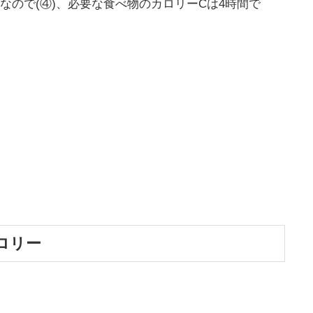
なので(④)、必要な食べ物のカロリーCは
4時間で
ロリー