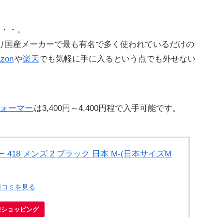
・・・。
り国産メーカーで最も有名で多く使われているだけの
zon
や
楽天
でも気軽に手に入るという点でも外せない
ォーマー
は3,400円～4,400円程で入手可能です。
 418 メンズ 2 ブラック 日本 M-(日本サイズM
口コミを見る
o!ショッピング