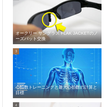
オークリー サングラス FLAK JACKETのノ
ーズパット交換
心拍数トレーニングと最大心拍数の計算と
目標