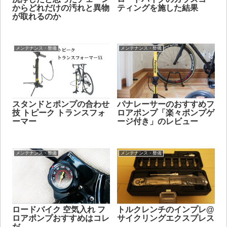
からどれだけの汚れと異物
ティングを施した結果
が取れるのか
メンテナンス・整備
メンテナンス・整備
スタンドとポンプの合わせ
パナレーサーのおすすめフ
技 トピーク トランスフォ
ロアポンプ「楽々ポンプゲ
ーマー
ージ付き」のレビュー
メンテナンス・整備
メンテナンス・整備
ロードバイク 空気入れ フ
トルクレンチのインプレ@
ロアポンプおすすめはコレ
サイクリングエクスプレス
だ