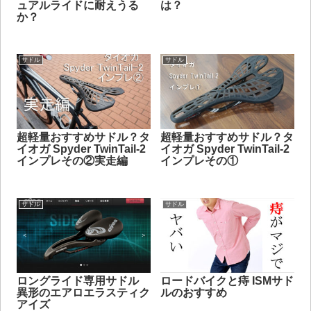
ュアルライドに耐えうる
は？
か？
サドル
サドル
超軽量おすすめサドル？タ
超軽量おすすめサドル？タ
イオガ Spyder TwinTail-2
イオガ Spyder TwinTail-2
インプレその②実走編
インプレその①
サドル
サドル
ロングライド専用サドル
ロードバイクと痔 ISMサド
異形のエアロエラスティク
ルのおすすめ
アイズ