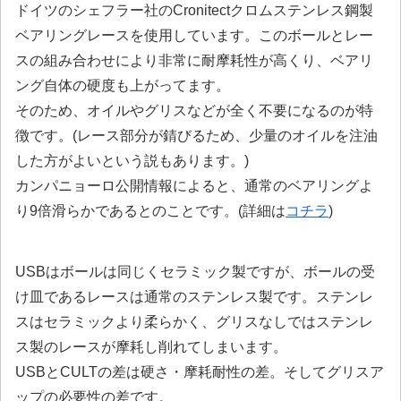
ドイツのシェフラー社のCronitectクロムステンレス鋼製
ベアリングレースを使用しています。このボールとレー
スの組み合わせにより
非常に耐摩耗性が高くり、ベアリ
ング自体の硬度も上がってます。
そのため、オイルやグリスなどが全く不要になるのが特
徴です。(レース部分が錆びるため、少量のオイルを注油
した方がよいという説もあります。)
カンパニョーロ公開情報によると、
通常のベアリングよ
り9倍滑らか
であるとのことです。(詳細は
コチラ
)
USBはボールは同じくセラミック製ですが、ボールの受
け皿であるレースは通常のステンレス製です。ステンレ
スはセラミックより柔らかく、グリスなしではステンレ
ス製のレースが摩耗し削れてしまいます。
USBとCULTの差は
硬さ・摩耗耐性の差。そしてグリスア
ップの必要性の差
です。