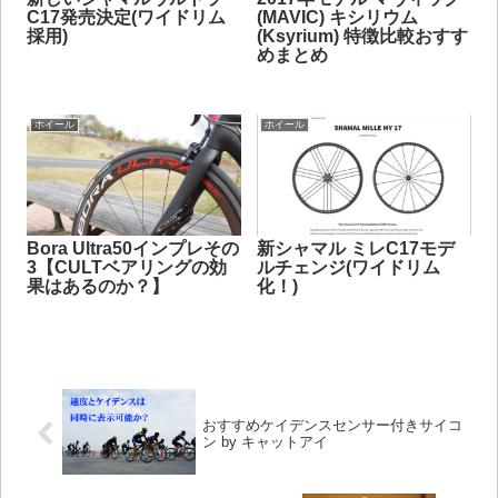
C17発売決定(ワイドリム
(MAVIC) キシリウム
採用)
(Ksyrium) 特徴比較おすす
めまとめ
ホイール
ホイール
Bora Ultra50インプレその
新シャマル ミレC17モデ
3【CULTベアリングの効
ルチェンジ(ワイドリム
果はあるのか？】
化！)
おすすめケイデンスセンサー付きサイコ
ン by キャットアイ