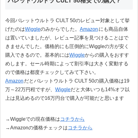
バレットウルトラ CULT 50格安での購入？
今回バレットウルトラ CULT 50のレビュー対象として挙
げたのは
Wiggle
のみからでした。
Amazon
にも商品自体
は置いていましたが、レビュー記事を見つけることはで
きませんでした。価格的にも圧倒的にWiggleの方が安く
購入できるので。基本的には
Wiggle
からの購入をおすす
めします。セール時期によって割引率は大きく変動する
ので価格は都度チェックしてみて下さい。
Amazon
だとバレットウルトラ CULT 50の購入価格は19
万～22万円程ですが、
Wiggle
だと大体いつも14%オフ以
上は見込めるので16万円台で購入が可能だと思います
→Wiggleでの現在価格は
コチラから
→Amazonの価格チェックは
コチラから