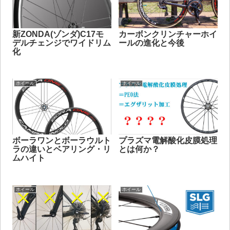
新ZONDA(ゾンダ)C17モ
カーボンクリンチャーホイ
デルチェンジでワイドリム
ールの進化と今後
化
ホイール
ホイール
ボーラワンとボーラウルト
プラズマ電解酸化皮膜処理
ラの違いとベアリング・リ
とは何か？
ムハイト
ホイール
ホイール