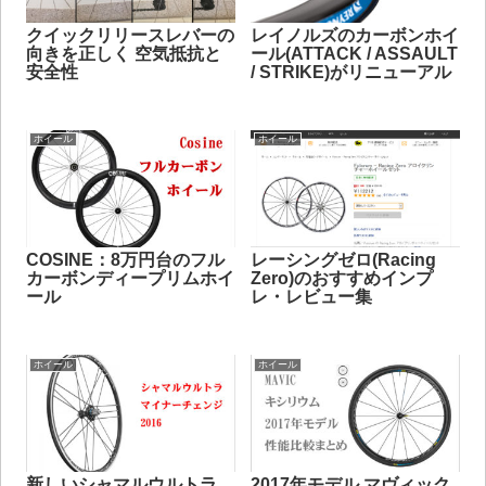
クイックリリースレバーの
レイノルズのカーボンホイ
向きを正しく 空気抵抗と
ール(ATTACK / ASSAULT
安全性
/ STRIKE)がリニューアル
ホイール
ホイール
COSINE：8万円台のフル
レーシングゼロ(Racing
カーボンディープリムホイ
Zero)のおすすめインプ
ール
レ・レビュー集
ホイール
ホイール
新しいシャマルウルトラ
2017年モデル マヴィック