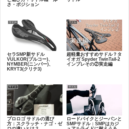
さ・ポジション
サドル
サドル
セラSMP新サドル
超軽量おすすめサドル？タ
VULKOR(ブルコー)、
イオガ Spyder TwinTail-2
NYMBER(ニンバー)、
インプレその②実走編
KRYT3(クリテ3)
サドル
サドル
プロロゴ サドルの選び
ロードバイクとジーパンと
方：スクラッチ・ナゴ・ゼ
SMPサドル：SMPはカジ
ロの違いとは？
ュアルライドに耐えうる