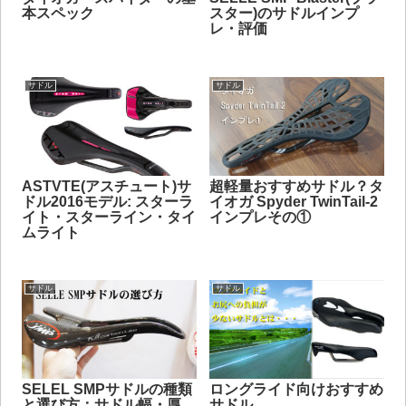
本スペック
スター)のサドルインプ
レ・評価
サドル
サドル
ASTVTE(アスチュート)サ
超軽量おすすめサドル？タ
ドル2016モデル: スターラ
イオガ Spyder TwinTail-2
イト・スターライン・タイ
インプレその①
ムライト
サドル
サドル
SELEL SMPサドルの種類
ロングライド向けおすすめ
と選び方：サドル幅・厚
サドル